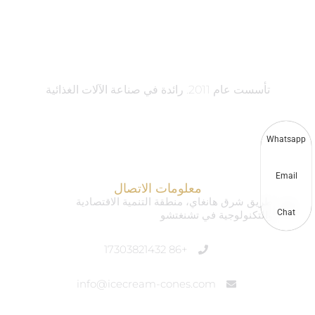
آلات Taizy®
تأسست عام 2011. رائدة في صناعة الآلات الغذائية
Whatsapp
Email
معلومات الاتصال
طريق شرق هانغاي، منطقة التنمية الاقتصادية
Chat
والتكنولوجية في تشنغتشو
+86 17303821432
info@icecream-cones.com