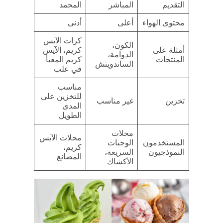
التقديم
المباشر
المجمد
محتوى الهواء
أعلى
أدنى
كرات الآيس
الكون،
أمثلة على
كريم، الآيس
الدوامة،
المنتجات
كريم المعبأ
الساندويتش
في علب
مناسب
للتخزين على
تخزين
غير مناسب
المدى
الطويل
محلات
محلات الآيس
المستخدمون
الوجبات
كريم،
النموذجيون
السريعة،
المصانع
الأكشاك