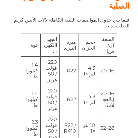
الصلبة
فيما يلي جدول المواصفات الفنية الكاملة لآلات الآيس كريم
الصلب لدينا.
السعة
الجهد
حجم
مبرد
(ل/
االكهرب
قوة
الخزان
التبريد
س)
ى
220
1.4
4.3
فولت
16–20
R22
كيلووا
لتر ×1
/ 50
ط
هرتز
220
1.4
16–20
4.3
فولت
(بالعج
R22
كيلووا
لتر ×1
/ 50
لات)
ط
هرتز
220
2.3
10 لتر
R22 /
فولت
28–32
كيلووا
/ 50
R410
×1
ط
هرتز