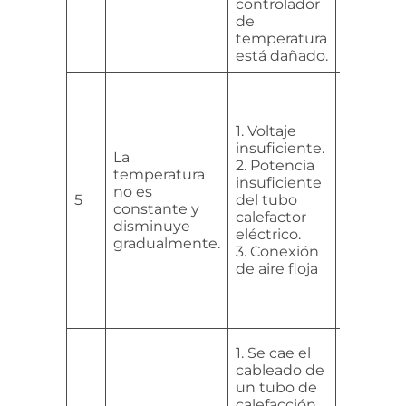
controlador
tempera
de
temperatura
está dañado.
1. Amplíe
tiempo 
hornead
1. Voltaje
2. Esper
insuficiente.
La
que se 
2. Potencia
temperatura
el voltaj
insuficiente
no es
3. Verifi
5
del tubo
constante y
controla
calefactor
disminuye
temperat
eléctrico.
gradualmente.
contacto
3. Conexión
cables d
de aire floja
conexió
fíjelos
nuevame
1. Compr
1. Se cae el
el fusible
cableado de
cable y e
un tubo de
conecto
calefacción