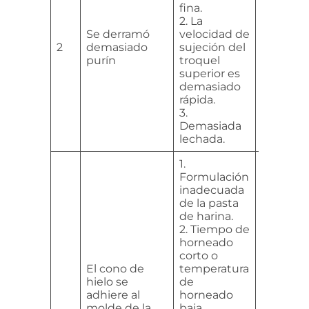
1. Ajusta 
fina.
consiste
2. La
la pasta 
Se derramó
velocidad de
2. Ralent
2
demasiado
sujeción del
operació
purín
troquel
3. Ajuste
superior es
cantida
demasiado
alimenta
rápida.
3.
Demasiada
lechada.
1.
Formulación
inadecuada
de la pasta
de harina.
2. Tiempo de
1. Compr
horneado
los ingr
corto o
son los
El cono de
temperatura
adecuad
hielo se
de
2. Amplí
adhiere al
horneado
adecua
molde de la
baja,
el tiemp