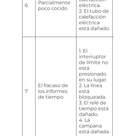
Parcialmente
quemad
6
eléctrica.
poco cocido
flojos.
2. El tubo de
2. Reemp
calefacción
tubo de
eléctrica
calefacc
está dañado.
eléctrica
1. Ajuste 
posición
1. El
interrup
interruptor
límite de
de límite no
máquina
está
fabricar
presionado
barquill
en su lugar.
helado.
El fracaso de
2. La línea
2. Verifi
7
los informes
está
circuito 
de tiempo
bloqueada.
enciénd
3. El relé de
3. Repara
tiempo está
reemplaz
dañado.
retardo 
4. La
tiempo.
campana
4. Repar
está dañada.
reemplac