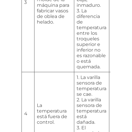
3
máquina para
inmaduro.
hornead
fabricar vasos
3. La
aumente
de oblea de
diferencia
tempera
helado.
de
hornead
temperatura
3. Reajus
entre los
tempera
troqueles
molde.
superior e
inferior no
es razonable
o está
quemada.
1. La varilla
sensora de
temperatura
1. Insert
se cae.
lugar y 
2. La varilla
2. Reemp
La
sensora de
varilla s
temperatura
temperatura
4
de temp
está fuera de
está
3. Repar
control.
dañada.
reempla
3. El
controla