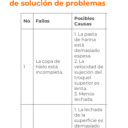
de solución de problemas
Posibles
No
.
Fallos
Solucio
Causas
1. La pasta
de harina
1. Agreg
está
para ajus
demasiado
consiste
espesa.
la lechad
La copa de
2. La
superfic
1
hielo está
velocidad de
2. Aceler
incompleta.
sujeción del
operació
troquel
3. Aumen
superior es
cantida
lenta.
alimenta
3. Menos
lechada.
1. La lechada
de la
superficie es
demasiado