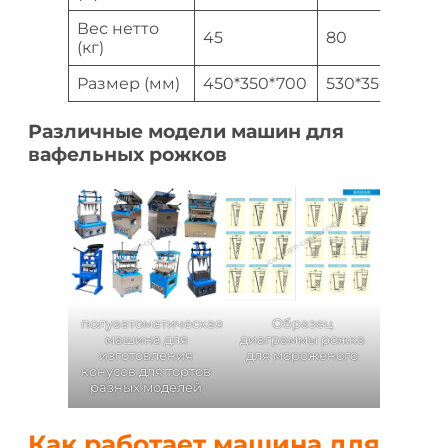
Вес нетто
45
80
(кг)
Размер (мм)
450*350*700
530*350*650
Различные модели машин для
вафельных рожков
полуавтоматическая
Образец
машина для
диаграммы рожка
изготовления
для мороженого
конусов для тортов
разных моделей
Как работает машина для