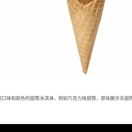
同口味和颜色的甜筒冰淇淋，例如巧克力味甜筒，原味脆华夫甜