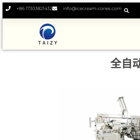
+86 17303821432
info@icecream-cones.com
全自