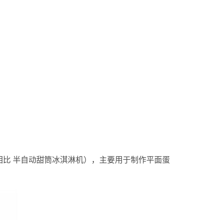
相比
半自动甜筒冰淇淋机
），主要用于制作平面蛋